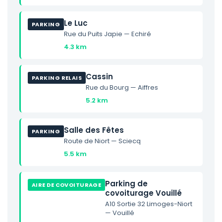
Le Luc
PARKING
Rue du Puits Japie — Echiré
4.3 km
Cassin
PARKING RELAIS
Rue du Bourg — Aiffres
5.2 km
Salle des Fêtes
PARKING
Route de Niort — Sciecq
5.5 km
Parking de
AIRE DE COVOITURAGE
covoiturage Vouillé
A10 Sortie 32 Limoges-Niort
— Vouillé