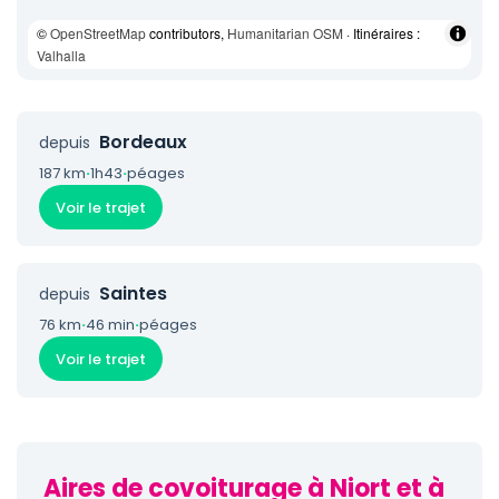
©
OpenStreetMap
contributors,
Humanitarian OSM
· Itinéraires :
Valhalla
Bordeaux
depuis
187 km
·
1h43
·
péages
Voir le trajet
Saintes
depuis
76 km
·
46 min
·
péages
Voir le trajet
Aires de covoiturage à Niort et à