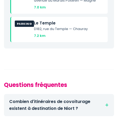
avenue du Marais Poitevin — Magné
7.0 km
Le Temple
PARKING
D182, rue du Temple — Chauray
7.2 km
Questions fréquentes
Combien d'itinéraires de covoiturage
existent à destination de Niort ?