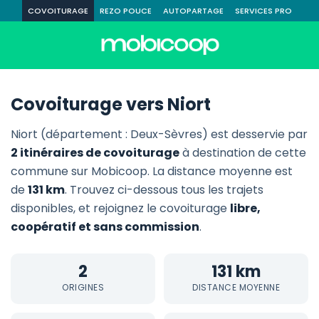
COVOITURAGE
REZO POUCE
AUTOPARTAGE
SERVICES PRO
Covoiturage vers Niort
Niort (département : Deux-Sèvres) est desservie par
2 itinéraires de covoiturage
à destination de cette
commune sur Mobicoop. La distance moyenne est
de
131 km
. Trouvez ci-dessous tous les trajets
disponibles, et rejoignez le covoiturage
libre,
coopératif et sans commission
.
2
131 km
ORIGINES
DISTANCE MOYENNE