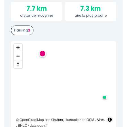
7.7 km
7.3 km
distance moyenne
aire la plus proche
Parking
2
©
OpenStreetMap
contributors,
Humanitarian OSM
· Aires
:
BNLC / data.gouv.fr