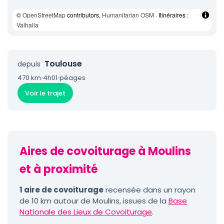
©
OpenStreetMap
contributors,
Humanitarian OSM
· Itinéraires :
Valhalla
Toulouse
depuis
470 km
·
4h01
·
péages
Voir le trajet
Aires de covoiturage à Moulins
et à proximité
1 aire de covoiturage
recensée dans un rayon
de 10 km autour de Moulins, issues de la
Base
Nationale des Lieux de Covoiturage
.