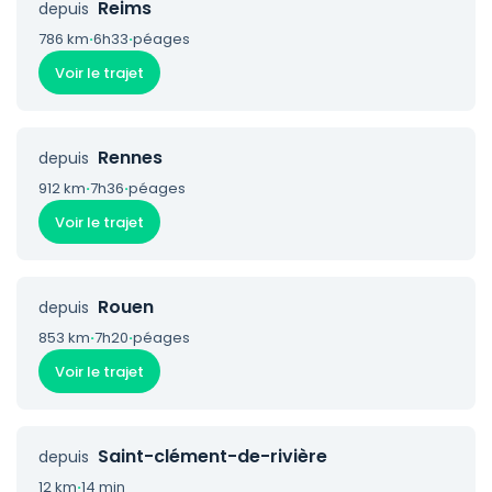
Reims
depuis
786 km
·
6h33
·
péages
Voir le trajet
Rennes
depuis
912 km
·
7h36
·
péages
Voir le trajet
Rouen
depuis
853 km
·
7h20
·
péages
Voir le trajet
Saint-clément-de-rivière
depuis
12 km
·
14 min