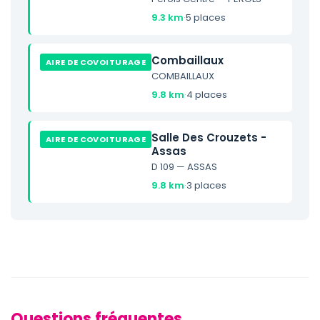
9.3 km
·
5 places
Combaillaux
AIRE DE COVOITURAGE
COMBAILLAUX
9.8 km
·
4 places
Salle Des Crouzets -
AIRE DE COVOITURAGE
Assas
D 109 — ASSAS
9.8 km
·
3 places
Questions fréquentes