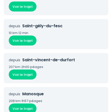
Voir le trajet
Saint-gély-du-fesc
depuis
10 km
·
12 min
Voir le trajet
Saint-vincent-de-durfort
depuis
207 km
·
2h00
·
péages
Voir le trajet
Manosque
depuis
208 km
·
1h57
·
péages
Voir le trajet