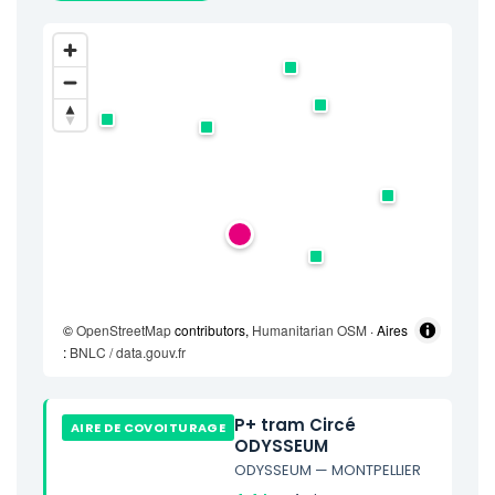
©
OpenStreetMap
contributors,
Humanitarian OSM
· Aires
:
BNLC / data.gouv.fr
P+ tram Circé
AIRE DE COVOITURAGE
ODYSSEUM
ODYSSEUM — MONTPELLIER