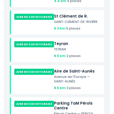
4.4 km
·
4 places
St Clément de R.
AIRE DE COVOITURAGE
SAINT-CLÉMENT-DE-RIVIÈRE
6.3 km
·
5 places
Teyran
AIRE DE COVOITURAGE
TEYRAN
8.5 km
·
2 places
Aire de Saint-Aunès
AIRE DE COVOITURAGE
Avenue de l'Europe —
SAINT-AUNÈS
8.5 km
·
3 places
Parking TaM Pérols
AIRE DE COVOITURAGE
Centre
Pérols Centre — PEROLS