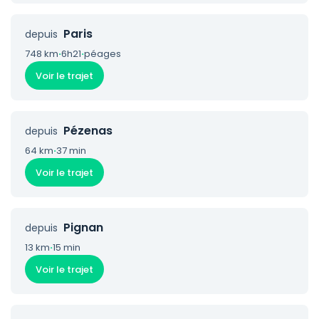
Paris
depuis
748 km
·
6h21
·
péages
Voir le trajet
Pézenas
depuis
64 km
·
37 min
Voir le trajet
Pignan
depuis
13 km
·
15 min
Voir le trajet