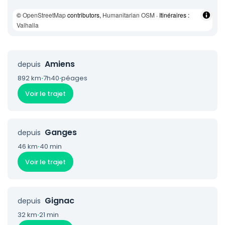
©
OpenStreetMap
contributors,
Humanitarian OSM
· Itinéraires :
Valhalla
Amiens
depuis
892 km
·
7h40
·
péages
Voir le trajet
Ganges
depuis
46 km
·
40 min
Voir le trajet
Gignac
depuis
32 km
·
21 min