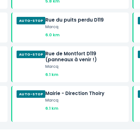
5.8 km
Rue du puits perdu D119
AUTO-STOP
Marcq
6.0 km
Rue de Montfort D119
AUTO-STOP
(panneaux à venir !)
Marcq
6.1 km
Mairie - Direction Thoiry
AUTO-STOP
Marcq
6.1 km