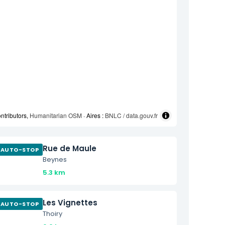
ntributors,
Humanitarian OSM
· Aires :
BNLC / data.gouv.fr
Rue de Maule
AUTO-STOP
Beynes
5.3 km
Les Vignettes
AUTO-STOP
Thoiry