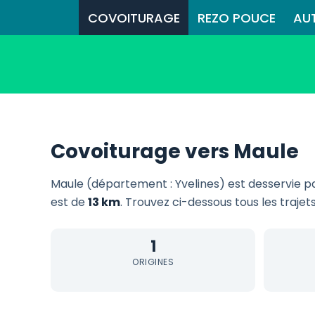
COVOITURAGE
REZO POUCE
AU
Covoiturage vers Maule
Maule (département : Yvelines) est desservie p
est de
13 km
. Trouvez ci-dessous tous les trajet
1
ORIGINES