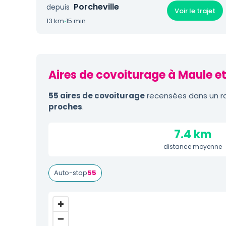
Porcheville
depuis
Voir le trajet
13 km
·
15 min
Aires de covoiturage à Maule et
55 aires de covoiturage
recensées dans un ra
proches
.
7.4 km
distance moyenne
Auto-stop
55