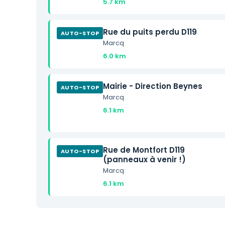
5.7 km
Rue du puits perdu D119
AUTO-STOP
Marcq
6.0 km
Mairie - Direction Beynes
AUTO-STOP
Marcq
6.1 km
Rue de Montfort D119
AUTO-STOP
(panneaux à venir !)
Marcq
6.1 km