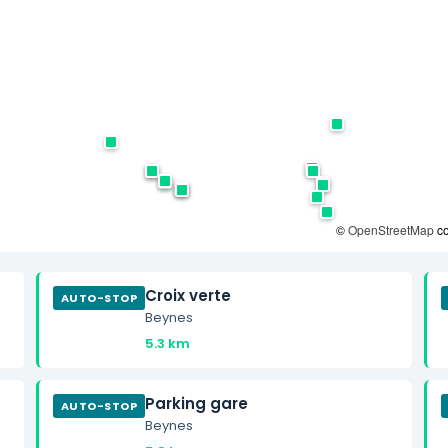
©
OpenStreetMap
co
Croix verte
AUTO-STOP
Beynes
5.3 km
Parking gare
AUTO-STOP
Beynes