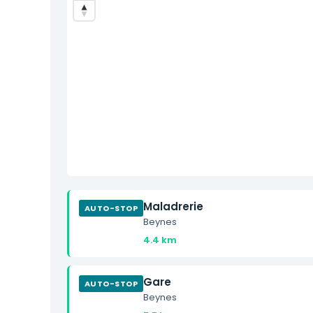
Maladrerie
AUTO-STOP
Beynes
4.4 km
Gare
AUTO-STOP
Beynes