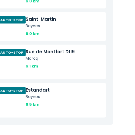
6.0 km
Saint-Martin
AUTO-STOP
Beynes
6.0 km
Rue de Montfort D119
AUTO-STOP
Marcq
6.1 km
Estandart
AUTO-STOP
Beynes
6.5 km