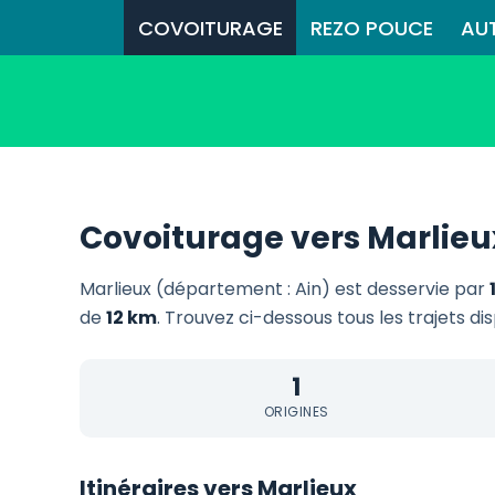
COVOITURAGE
REZO POUCE
AU
Covoiturage vers Marlieu
Marlieux (département : Ain) est desservie par
de
12 km
. Trouvez ci-dessous tous les trajets di
1
ORIGINES
Itinéraires vers Marlieux