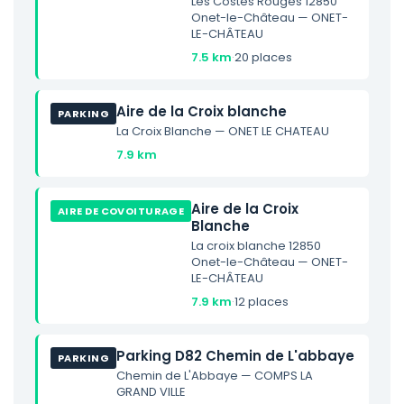
Les Costes Rouges 12850
Onet-le-Château — ONET-
LE-CHÂTEAU
7.5 km
·
20 places
Aire de la Croix blanche
PARKING
La Croix Blanche — ONET LE CHATEAU
7.9 km
Aire de la Croix
AIRE DE COVOITURAGE
Blanche
La croix blanche 12850
Onet-le-Château — ONET-
LE-CHÂTEAU
7.9 km
·
12 places
Parking D82 Chemin de L'abbaye
PARKING
Chemin de L'Abbaye — COMPS LA
GRAND VILLE