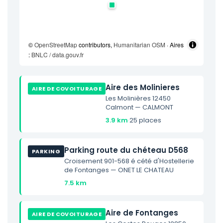
©
OpenStreetMap
contributors,
Humanitarian OSM
· Aires
:
BNLC / data.gouv.fr
Aire des Molinieres
AIRE DE COVOITURAGE
Les Molinières 12450
Calmont — CALMONT
3.9 km
·
25 places
Parking route du chéteau D568
PARKING
Croisement 901-568 é cété d'Hostellerie
de Fontanges — ONET LE CHATEAU
7.5 km
Aire de Fontanges
AIRE DE COVOITURAGE