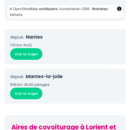
©
OpenStreetMap
contributors,
Humanitarian OSM
· Itinéraires :
Valhalla
Nantes
depuis
170 km
·
1h42
Voir le trajet
Mantes-la-jolie
depuis
518 km
·
4h30
·
péages
Voir le trajet
Aires de covoiturage à Lorient et