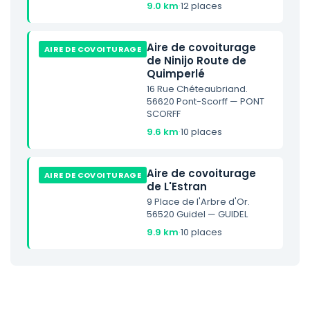
9.0 km
·
12 places
Aire de covoiturage
AIRE DE COVOITURAGE
de Ninijo Route de
Quimperlé
16 Rue Chéteaubriand.
56620 Pont-Scorff — PONT
SCORFF
9.6 km
·
10 places
Aire de covoiturage
AIRE DE COVOITURAGE
de L'Estran
9 Place de l'Arbre d'Or.
56520 Guidel — GUIDEL
9.9 km
·
10 places