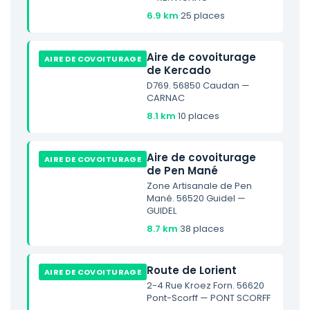
6.9 km
·
25 places
Aire de covoiturage
AIRE DE COVOITURAGE
de Kercado
D769. 56850 Caudan —
CARNAC
8.1 km
·
10 places
Aire de covoiturage
AIRE DE COVOITURAGE
de Pen Mané
Zone Artisanale de Pen
Mané. 56520 Guidel —
GUIDEL
8.7 km
·
38 places
Route de Lorient
AIRE DE COVOITURAGE
2-4 Rue Kroez Forn. 56620
Pont-Scorff — PONT SCORFF