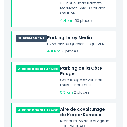
1062 Rue Jean Baptiste
Martenot. 56850 Caudan —
CAUDAN
4.4 km
·
50 places
Parking Leroy Merlin
SUPERMARCHÉ
D765. 56530 Quéven — QUEVEN
4.8 km
·
10 places
Parking de la Côte
AIRE DE COVOITURAGE
Rouge
Côte Rouge 56290 Port
Louis — Port Louis
5.3 km
·
2 places
Aire de covoiturage
AIRE DE COVOITURAGE
de Kergo-Kernous
Kernours. 56700 Kervignac
— KERVIGNAC