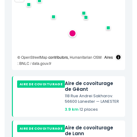
©
OpenStreetMap
contributors,
Humanitarian OSM
· Aires
:
BNLC / data.gouv.fr
Aire de covoiturage
AIRE DE COVOITURAGE
de Géant
118 Rue Andrei Sakharov.
56600 Lanester — LANESTER
3.9 km
·
12 places
Aire de covoiturage
AIRE DE COVOITURAGE
de Lann