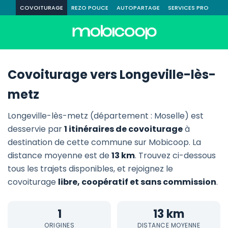
COVOITURAGE
REZO POUCE
AUTOPARTAGE
SERVICES PRO
Covoiturage vers Longeville-lès-
metz
Longeville-lès-metz (département : Moselle) est
desservie par
1 itinéraires de covoiturage
à
destination de cette commune sur Mobicoop. La
distance moyenne est de
13 km
. Trouvez ci-dessous
tous les trajets disponibles, et rejoignez le
covoiturage
libre, coopératif et sans commission
.
1
13 km
ORIGINES
DISTANCE MOYENNE