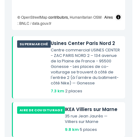
©
OpenStreetMap
contributors,
Humanitarian OSM
· Aires
:
BNLC / data.gouv.fr
Usines Center Paris Nord 2
SUPERMARCHÉ
Centre commercial USINES CENTER
- ZAC PARIS NORD 2 – 134 avenue
de la Plaine de France - 95500
Gonesse - Les places de co-
voiturage se trouvent à côté de
l'entrée 2 (à l'arrière du batiment-
côté Nike) — Gonesse
7.3 km
·
2 places
IKEA Villiers sur Marne
AIRE DE COVOITURAGE
35 rue Jean Jaurès —
Villiers sur Marne
9.8 km
·
5 places