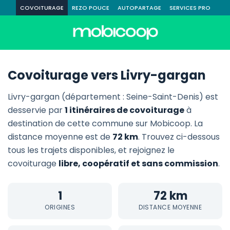
COVOITURAGE
REZO POUCE
AUTOPARTAGE
SERVICES PRO
Covoiturage vers Livry-gargan
Livry-gargan (département : Seine-Saint-Denis) est
desservie par
1 itinéraires de covoiturage
à
destination de cette commune sur Mobicoop. La
distance moyenne est de
72 km
. Trouvez ci-dessous
tous les trajets disponibles, et rejoignez le
covoiturage
libre, coopératif et sans commission
.
1
72 km
ORIGINES
DISTANCE MOYENNE