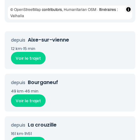
©
OpenStreetMap
contributors,
Humanitarian OSM
· Itinéraires :
Valhalla
Aixe-sur-vienne
depuis
12 km
·
15 min
Voir le trajet
Bourganeuf
depuis
49 km
·
46 min
Voir le trajet
La crouzille
depuis
161 km
·
1h51