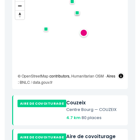
©
OpenStreetMap
contributors,
Humanitarian OSM
· Aires
:
BNLC / data.gouv.fr
Couzeix
AIRE DE COVOITURAGE
Centre Bourg — COUZEIX
4.7 km
·
80 places
Aire de covoiturage
AIRE DE COVOITURAGE