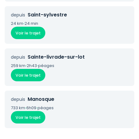
Saint-sylvestre
depuis
24 km
·
24 min
Voir le trajet
Sainte-livrade-sur-lot
depuis
259 km
·
2h43
·
péages
Voir le trajet
Manosque
depuis
733 km
·
6h09
·
péages
Voir le trajet