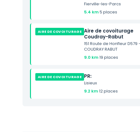
Fierville-les-Parcs
5.4 km
·
5 places
Aire de covoiturage
AIRE DE COVOITURAGE
Coudray-Rabut
151 Route de Honfleur D579
COUDRAY RABUT
9.0 km
·
19 places
PR:
AIRE DE COVOITURAGE
Lisieux
9.2 km
·
12 places