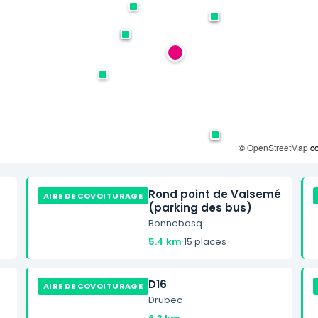
©
OpenStreetMap
co
Rond point de Valsemé
AIRE DE COVOITURAGE
(parking des bus)
Bonnebosq
5.4 km
·
15 places
D16
AIRE DE COVOITURAGE
Drubec