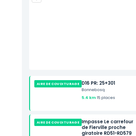
D16 PR: 25+301
AIRE DE COVOITURAGE
Bonnebosq
5.4 km
·
15 places
Impasse Le carrefour
AIRE DE COVOITURAGE
de Fierville proche
giratoire RD51-RD579