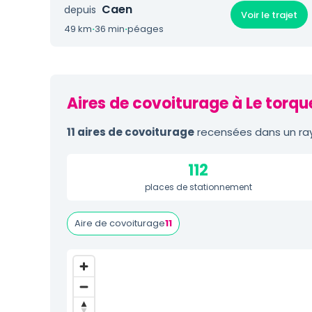
Caen
depuis
Voir le trajet
49 km
·
36 min
·
péages
Aires de covoiturage à Le torqu
11 aires de covoiturage
recensées dans un ray
112
places de stationnement
Aire de covoiturage
11