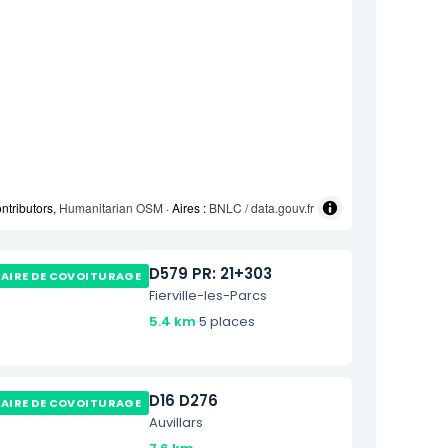
ntributors,
Humanitarian OSM
· Aires :
BNLC / data.gouv.fr
D579 PR: 21+303
AIRE DE COVOITURAGE
Fierville-les-Parcs
5.4 km
·
5 places
D16 D276
AIRE DE COVOITURAGE
Auvillars