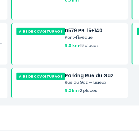
6.3 km
D579 PR: 15+140
AIRE DE COVOITURAGE
Pont-l'Évêque
 —
9.0 km
·
19 places
Parking Rue du Gaz
AIRE DE COVOITURAGE
Rue du Gaz — Lisieux
9.2 km
·
2 places