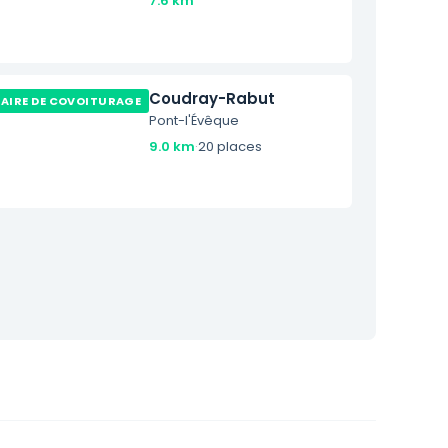
7.6 km
Coudray-Rabut
AIRE DE COVOITURAGE
Pont-l'Évêque
9.0 km
·
20 places