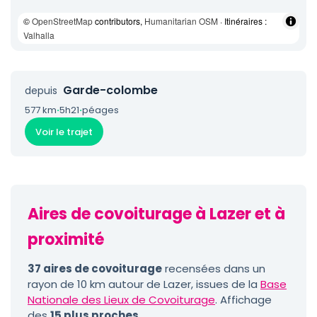
©
OpenStreetMap
contributors,
Humanitarian OSM
· Itinéraires :
Valhalla
Garde-colombe
depuis
577 km
·
5h21
·
péages
Voir le trajet
Aires de covoiturage à Lazer et à
proximité
37 aires de covoiturage
recensées dans un
rayon de 10 km autour de Lazer, issues de la
Base
Nationale des Lieux de Covoiturage
. Affichage
des
15 plus proches
.