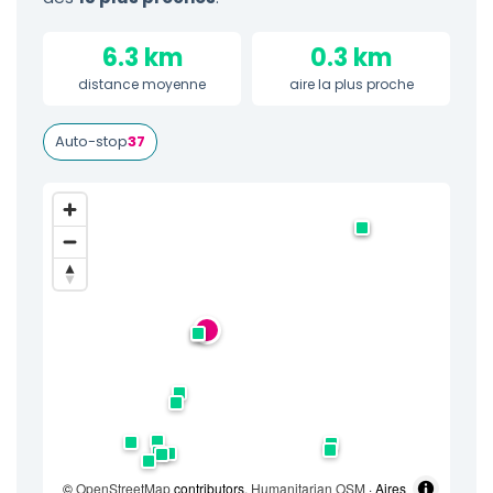
6.3 km
0.3 km
distance moyenne
aire la plus proche
Auto-stop
37
©
OpenStreetMap
contributors,
Humanitarian OSM
· Aires