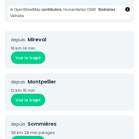
©
OpenStreetMap
contributors,
Humanitarian OSM
· Itinéraires :
Valhalla
Mireval
depuis
16 km
·
14 min
Voir le trajet
Montpellier
depuis
12 km
·
15 min
Voir le trajet
Sommières
depuis
38 km
·
28 min
·
péages