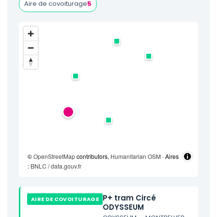
Aire de covoiturage
5
©
OpenStreetMap
contributors,
Humanitarian OSM
· Aires
:
BNLC / data.gouv.fr
P+ tram Circé
AIRE DE COVOITURAGE
ODYSSEUM