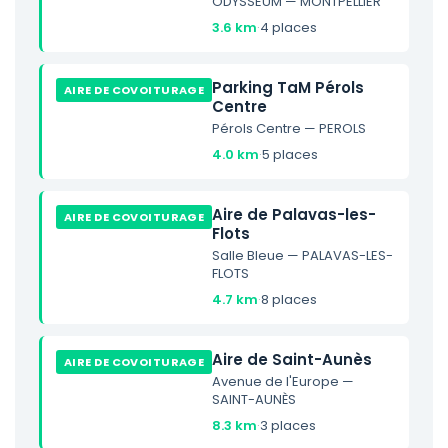
ODYSSEUM — MONTPELLIER
3.6 km
·
4 places
Parking TaM Pérols
AIRE DE COVOITURAGE
Centre
Pérols Centre — PEROLS
4.0 km
·
5 places
Aire de Palavas-les-
AIRE DE COVOITURAGE
Flots
Salle Bleue — PALAVAS-LES-
FLOTS
4.7 km
·
8 places
Aire de Saint-Aunès
AIRE DE COVOITURAGE
Avenue de l'Europe —
SAINT-AUNÈS
8.3 km
·
3 places