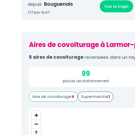
Bouguenais
depuis
Voir le trajet
177 km
·
1h47
Aires de covoiturage à Larmor-
5 aires de covoiturage
recensées dans un ray
99
places de stationnement
Aire de covoiturage
4
Supermarché
1