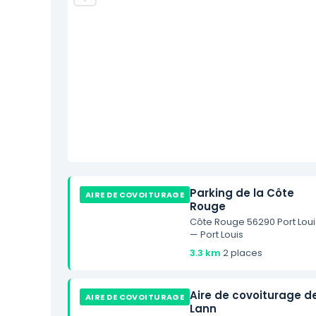
Parking de la Côte
AIRE DE COVOITURAGE
Rouge
Côte Rouge 56290 Port Loui
— Port Louis
3.3 km
·
2 places
Aire de covoiturage d
AIRE DE COVOITURAGE
Lann