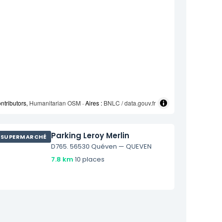
ntributors,
Humanitarian OSM
· Aires :
BNLC / data.gouv.fr
Parking Leroy Merlin
SUPERMARCHÉ
D765. 56530 Quéven — QUEVEN
7.8 km
·
10 places