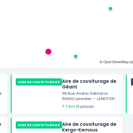
©
OpenStreetMap
co
Aire de covoiturage de
AIRE DE COVOITURAGE
Géant
s
118 Rue Andrei Sakharov.
56600 Lanester — LANESTER
7.7 km
·
12 places
e
Aire de covoiturage de
AIRE DE COVOITURAGE
Kergo-Kernous