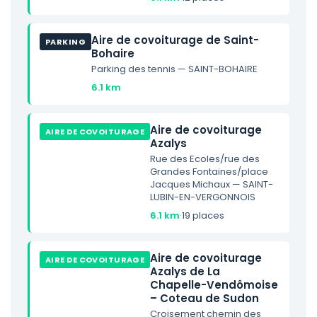
Aire de covoiturage de Saint-
PARKING
Bohaire
Parking des tennis — SAINT-BOHAIRE
6.1 km
Aire de covoiturage
AIRE DE COVOITURAGE
Azalys
Rue des Ecoles/rue des
Grandes Fontaines/place
Jacques Michaux — SAINT-
LUBIN-EN-VERGONNOIS
6.1 km
·
19 places
Aire de covoiturage
AIRE DE COVOITURAGE
Azalys de La
Chapelle-Vendômoise
– Coteau de Sudon
Croisement chemin des