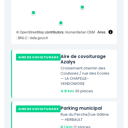
©
OpenStreetMap
contributors,
Humanitarian OSM
· Aires
:
BNLC / data.gouv.fr
Aire de covoiturage
AIRE DE COVOITURAGE
Azalys
Croisement chemin des
Coulisses / rue des Ecoles
— LA CHAPELLE-
VENDOMOISE
4.8 km
·
30 places
Parking municipal
AIRE DE COVOITURAGE
Rue du Perche/rue Gâtine
— HERBAULT
6.1 km
·
12 places