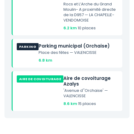
Rocs et L’Arche du Grand
Moulin- A proximité directe
de la D957 — LA CHAPELLE-
VENDOMOISE
6.2 km
·
10 places
Parking municipal (Orchaise)
PARKING
Place des fêtes — VALENCISSE
6.8 km
Aire de covoiturage
AIRE DE COVOITURAGE
Azalys
'Avenue d''Orchaise' —
VALENCISSE
8.6 km
·
15 places