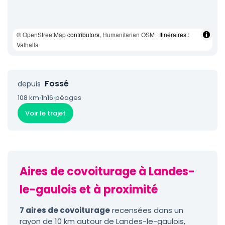
©
OpenStreetMap
contributors,
Humanitarian OSM
· Itinéraires :
Valhalla
Fossé
depuis
108 km
·
1h16
·
péages
Voir le trajet
Aires de covoiturage à Landes-
le-gaulois et à proximité
7 aires de covoiturage
recensées dans un
rayon de 10 km autour de Landes-le-gaulois,