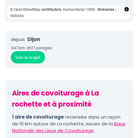
©
OpenStreetMap
contributors,
Humanitarian OSM
· Itinéraires :
Valhalla
Dijon
depuis
347 km
·
3h17
·
péages
Voir le trajet
Aires de covoiturage à La
rochette et à proximité
1 aire de covoiturage
recensée dans un rayon
de 10 km autour de La rochette, issues de la
Base
Nationale des Lieux de Covoiturage
.