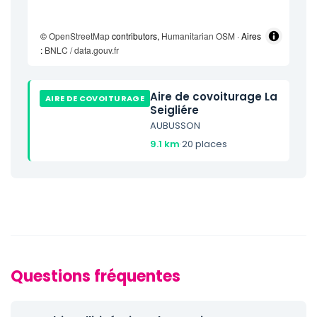
©
OpenStreetMap
contributors,
Humanitarian OSM
· Aires
:
BNLC / data.gouv.fr
Aire de covoiturage La
AIRE DE COVOITURAGE
Seigliére
AUBUSSON
9.1 km
·
20 places
Questions fréquentes