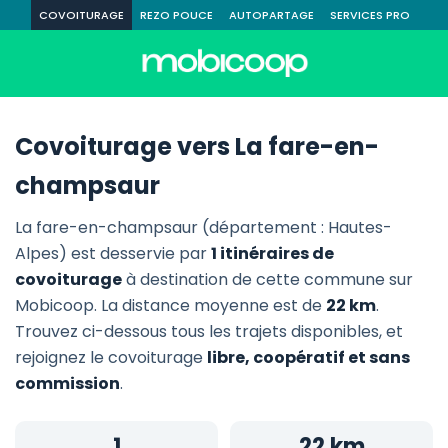
COVOITURAGE
REZO POUCE
AUTOPARTAGE
SERVICES PRO
Covoiturage vers La fare-en-
champsaur
La fare-en-champsaur (département : Hautes-
Alpes) est desservie par
1 itinéraires de
covoiturage
à destination de cette commune sur
Mobicoop. La distance moyenne est de
22 km
.
Trouvez ci-dessous tous les trajets disponibles, et
rejoignez le covoiturage
libre, coopératif et sans
commission
.
1
22 km