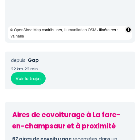
©
OpenStreetMap
contributors,
Humanitarian OSM
· Itinéraires :
Valhalla
Gap
depuis
22 km
·
22 min
Voir le trajet
Aires de covoiturage à La fare-
en-champsaur et à proximité
67 aires de covoiturage
recensées dans un