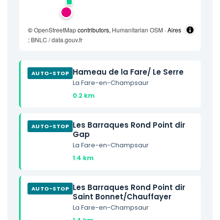
©
OpenStreetMap
contributors,
Humanitarian OSM
· Aires
:
BNLC / data.gouv.fr
Hameau de la Fare/ Le Serre
AUTO-STOP
La Fare-en-Champsaur
0.2 km
Les Barraques Rond Point dir
AUTO-STOP
Gap
La Fare-en-Champsaur
1.4 km
Les Barraques Rond Point dir
AUTO-STOP
Saint Bonnet/Chauffayer
La Fare-en-Champsaur