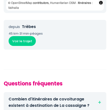
©
OpenStreetMap
contributors,
Humanitarian OSM
· Itinéraires :
Valhalla
Trèbes
depuis
45 km
·
31 min
·
péages
Voir le trajet
Questions fréquentes
Combien d'itinéraires de covoiturage
existent à destination de La cassaigne ?