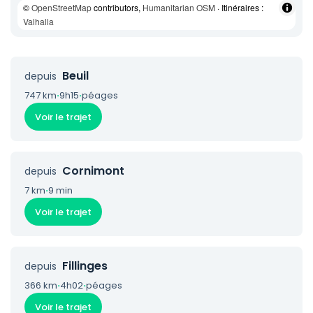
©
OpenStreetMap
contributors,
Humanitarian OSM
· Itinéraires :
Valhalla
Beuil
depuis
747 km
·
9h15
·
péages
Voir le trajet
Cornimont
depuis
7 km
·
9 min
Voir le trajet
Fillinges
depuis
366 km
·
4h02
·
péages
Voir le trajet