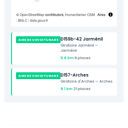
©
OpenStreetMap
contributors,
Humanitarian OSM
· Aires
:
BNLC / data.gouv.fr
D159b-42 Jarménil
AIRE DE COVOITURAGE
Giratoire Jarménil —
Jarménil
5.6 km
·
8 places
D157-Arches
AIRE DE COVOITURAGE
Giratoire d'Arches — Arches
6.1 km
·
21 places