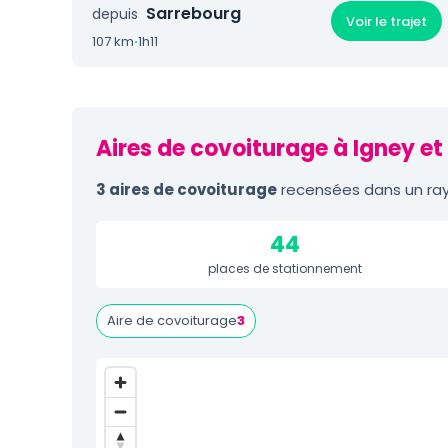
Sarrebourg
depuis
Voir le trajet
107 km
·
1h11
Aires de covoiturage à Igney et
3 aires de covoiturage
recensées dans un rayo
44
places de stationnement
Aire de covoiturage
3