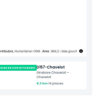
ntributors,
Humanitarian OSM
· Aires :
BNLC / data.gouv.fr
D157-Chavelot
AIRE DE COVOITURAGE
Giratoire Chavelot —
Chavelot
6.3 km
·
14 places