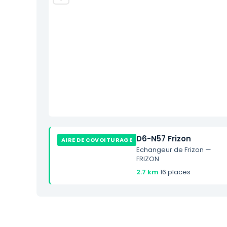
D6-N57 Frizon
AIRE DE COVOITURAGE
Echangeur de Frizon —
FRIZON
2.7 km
·
16 places