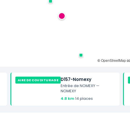
©
OpenStreetMap
co
D157-Nomexy
AIRE DE COVOITURAGE
Entrée de NOMEXY —
NOMEXY
4.8 km
·
14 places