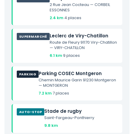
2 Rue Jean Cocteau — CORBEIL
ESSONNES
2.4 km
·
4 places
Leclerc de Viry-Chatillon
SUPERMARCHÉ
Route de Fleury 91170 Viry-Chatillon
— VIRY-CHATILLON
6.1 km
·
9 places
Parking COSEC Montgeron
PARKING
Chemin Maurice Garin 91230 Montgeron
— MONTGERON
7.2 km
·
7 places
Stade de rugby
AUTO-STOP
Saint-Fargeau-Ponthierry
9.8 km