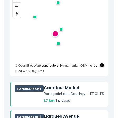
©
OpenStreetMap
contributors,
Humanitarian OSM
· Aires
:
BNLC / data.gouv.fr
Carrefour Market
SUPERMARCHÉ
Rond point des Coudray — ETIOLLES
1.7 km
·
3 places
Marques Avenue
SUPERMARCHÉ