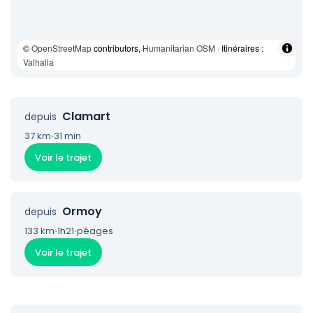
©
OpenStreetMap
contributors,
Humanitarian OSM
· Itinéraires :
Valhalla
Clamart
depuis
37 km
·
31 min
Voir le trajet
Ormoy
depuis
133 km
·
1h21
·
péages
Voir le trajet