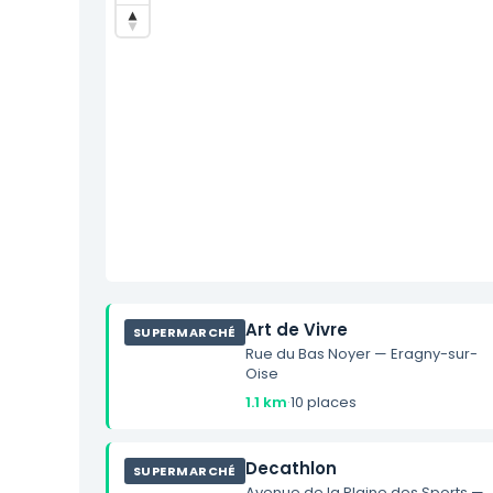
Art de Vivre
SUPERMARCHÉ
Rue du Bas Noyer — Eragny-sur-
Oise
1.1 km
·
10 places
Decathlon
SUPERMARCHÉ
Avenue de la Plaine des Sports —