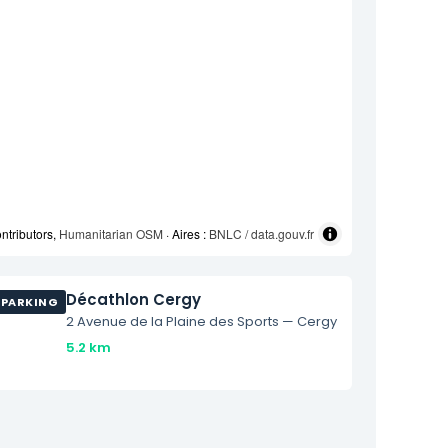
ntributors,
Humanitarian OSM
· Aires :
BNLC / data.gouv.fr
Décathlon Cergy
PARKING
2 Avenue de la Plaine des Sports — Cergy
5.2 km