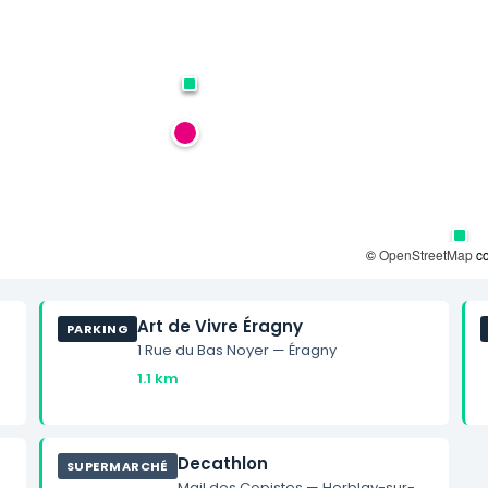
©
OpenStreetMap
co
Art de Vivre Éragny
PARKING
1 Rue du Bas Noyer — Éragny
1.1 km
Decathlon
SUPERMARCHÉ
Mail des Copistes — Herblay-sur-