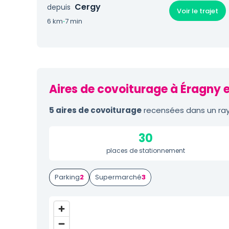
Cergy
depuis
Voir le trajet
6 km
·
7 min
Aires de covoiturage à Éragny e
5 aires de covoiturage
recensées dans un rayo
30
places de stationnement
Parking
2
Supermarché
3