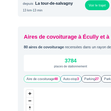
La tour-de-salvagny
depuis
Voir le trajet
13 km
·
13 min
Aires de covoiturage à Écully et à
80 aires de covoiturage
recensées dans un rayon de 
3784
places de stationnement
Aire de covoiturage
48
Auto-stop
3
Parking
27
Park