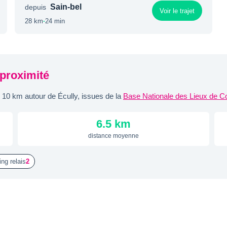
Sain-bel
depuis
Voir le trajet
28 km
·
24 min
 proximité
10 km autour de Écully, issues de la
Base Nationale des Lieux de C
6.5 km
distance moyenne
ing relais
2