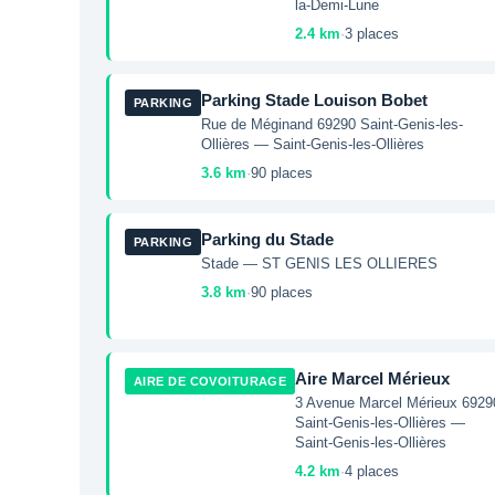
la-Demi-Lune
2.4 km
·
3 places
Parking Stade Louison Bobet
PARKING
Rue de Méginand 69290 Saint-Genis-les-
Ollières — Saint-Genis-les-Ollières
3.6 km
·
90 places
Parking du Stade
PARKING
Stade — ST GENIS LES OLLIERES
3.8 km
·
90 places
Aire Marcel Mérieux
AIRE DE COVOITURAGE
3 Avenue Marcel Mérieux 6929
Saint-Genis-les-Ollières —
Saint-Genis-les-Ollières
4.2 km
·
4 places