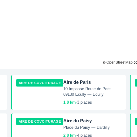
©
OpenStreetMap
co
Aire de Paris
AIRE DE COVOITURAGE
10 Impasse Route de Paris
69130 Écully — Écully
1.8 km
·
3 places
Aire du Paisy
AIRE DE COVOITURAGE
Place du Paisy — Dardilly
-
2.8 km
·
4 places