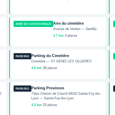
Aire du cimetière
AIRE DE COVOITURAGE
Avenue de Verdun — Dardilly
3.7 km
·
3 places
Parking du Cimetiére
PARKING
Cimetiére — ST GENIS LES OLLIERES
4.0 km
·
38 places
Parking Provinces
PARKING
0
71bis Chemin de Chavril 69110 Sainte-Foy-lès-
Lyon — Sainte-Foy-lès-Lyon
4.2 km
·
25 places