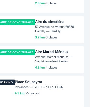
2.8 km
·
1 place
Aire du cimetière
AIRE DE COVOITURAGE
52 Avenue de Verdun 69570
Dardilly — Dardilly
3.7 km
·
3 places
Aire Marcel Mérieux
AIRE DE COVOITURAGE
Avenue Marcel Mérieux —
Saint-Genis-les-Ollières
4.2 km
·
4 places
Place Soubeyrat
PARKING
Provinces — STE FOY LES LYON
4.2 km
·
25 places