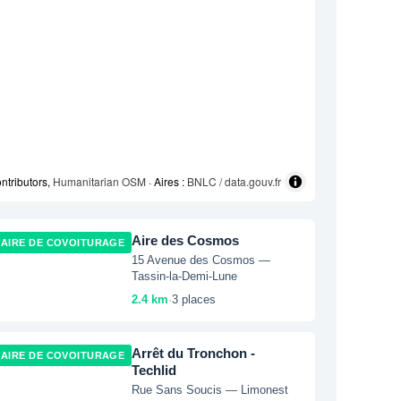
ntributors,
Humanitarian OSM
· Aires :
BNLC / data.gouv.fr
Aire des Cosmos
AIRE DE COVOITURAGE
15 Avenue des Cosmos —
Tassin-la-Demi-Lune
2.4 km
·
3 places
Arrêt du Tronchon -
AIRE DE COVOITURAGE
Techlid
Rue Sans Soucis — Limonest