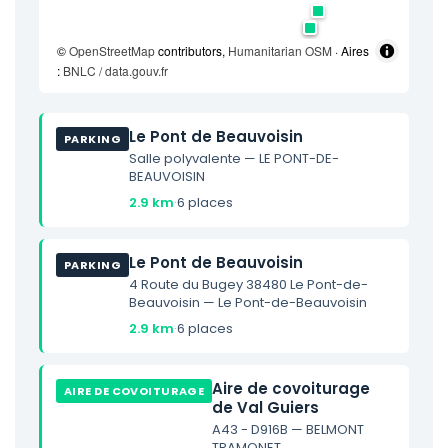
©
OpenStreetMap
contributors,
Humanitarian OSM
· Aires
:
BNLC / data.gouv.fr
Le Pont de Beauvoisin
PARKING
Salle polyvalente — LE PONT-DE-
BEAUVOISIN
2.9 km
·
6 places
Le Pont de Beauvoisin
PARKING
4 Route du Bugey 38480 Le Pont-de-
Beauvoisin — Le Pont-de-Beauvoisin
2.9 km
·
6 places
Aire de covoiturage
AIRE DE COVOITURAGE
de Val Guiers
A43 - D916B — BELMONT
TRAMONET