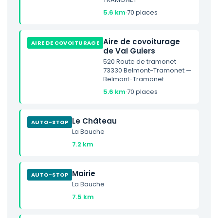
5.6 km
·
70 places
Aire de covoiturage
AIRE DE COVOITURAGE
de Val Guiers
520 Route de tramonet
73330 Belmont-Tramonet —
Belmont-Tramonet
5.6 km
·
70 places
Le Château
AUTO-STOP
La Bauche
7.2 km
Mairie
AUTO-STOP
La Bauche
7.5 km