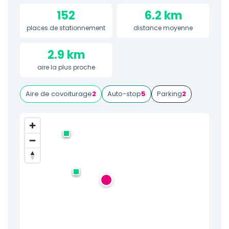
152
6.2 km
places de stationnement
distance moyenne
2.9 km
aire la plus proche
Aire de covoiturage
2
Auto-stop
5
Parking
2