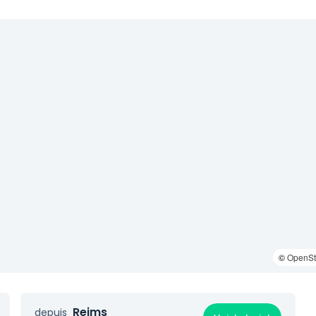
©
OpenSt
Reims
depuis