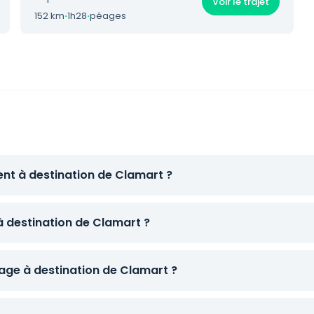
Voir le trajet
152 km
·
1h28
·
péages
ent à destination de Clamart ?
à destination de Clamart ?
ge à destination de Clamart ?