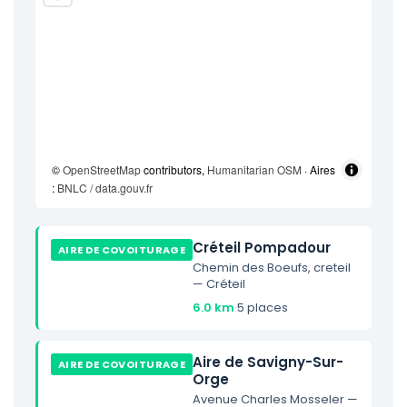
©
OpenStreetMap
contributors,
Humanitarian OSM
· Aires
:
BNLC / data.gouv.fr
Créteil Pompadour
AIRE DE COVOITURAGE
Chemin des Boeufs, creteil
— Créteil
6.0 km
·
5 places
Aire de Savigny-Sur-
AIRE DE COVOITURAGE
Orge
Avenue Charles Mosseler —