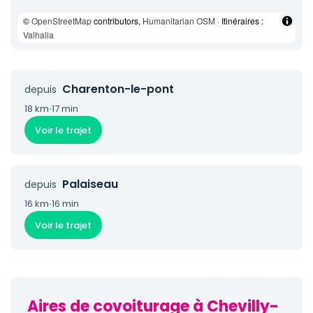
©
OpenStreetMap
contributors,
Humanitarian OSM
· Itinéraires :
Valhalla
Charenton-le-pont
depuis
18 km
·
17 min
Voir le trajet
Palaiseau
depuis
16 km
·
16 min
Voir le trajet
Aires de covoiturage à Chevilly-