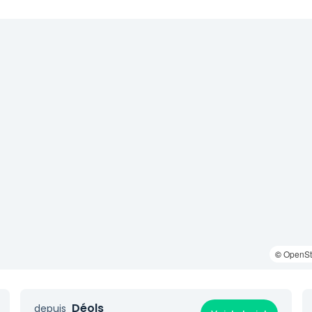
©
OpenSt
Déols
depuis