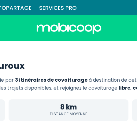
TOPARTAGE
SERVICES PRO
uroux
ie par
3 itinéraires de covoiturage
à destination de ce
les trajets disponibles, et rejoignez le covoiturage
libre,
8 km
DISTANCE MOYENNE