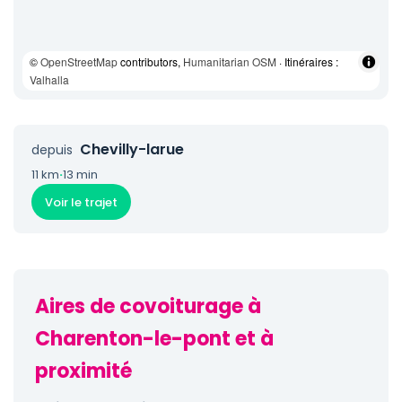
©
OpenStreetMap
contributors,
Humanitarian OSM
· Itinéraires :
Valhalla
Chevilly-larue
depuis
11 km
·
13 min
Voir le trajet
Aires de covoiturage à
Charenton-le-pont et à
proximité