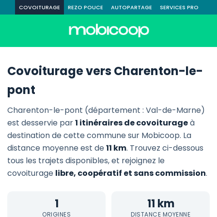
COVOITURAGE
REZO POUCE
AUTOPARTAGE
SERVICES PRO
Covoiturage vers Charenton-le-
pont
Charenton-le-pont (département : Val-de-Marne)
est desservie par
1 itinéraires de covoiturage
à
destination de cette commune sur Mobicoop. La
distance moyenne est de
11 km
. Trouvez ci-dessous
tous les trajets disponibles, et rejoignez le
covoiturage
libre, coopératif et sans commission
.
1
11 km
ORIGINES
DISTANCE MOYENNE