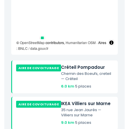
©
OpenStreetMap
contributors,
Humanitarian OSM
· Aires
:
BNLC / data.gouv.fr
Créteil Pompadour
AIRE DE COVOITURAGE
Chemin des Boeufs, creteil
— Créteil
6.0 km
·
5 places
IKEA Villiers sur Marne
AIRE DE COVOITURAGE
35 rue Jean Jaurès —
Villiers sur Marne
9.0 km
·
5 places