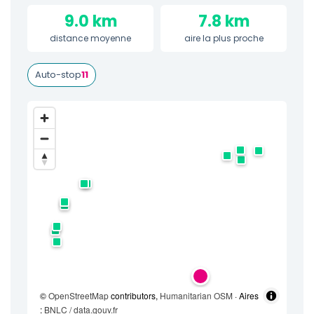
9.0 km
7.8 km
distance moyenne
aire la plus proche
Auto-stop
11
©
OpenStreetMap
contributors,
Humanitarian OSM
· Aires
:
BNLC / data.gouv.fr