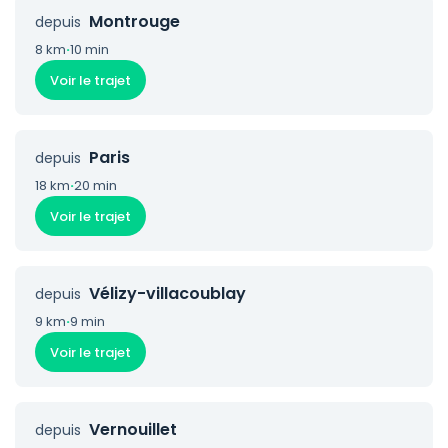
Montrouge
depuis
8 km
·
10 min
Voir le trajet
Paris
depuis
18 km
·
20 min
Voir le trajet
Vélizy-villacoublay
depuis
9 km
·
9 min
Voir le trajet
Vernouillet
depuis