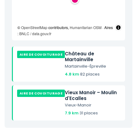
©
OpenStreetMap
contributors,
Humanitarian OSM
· Aires
:
BNLC / data.gouv.fr
Château de
AIRE DE COVOITURAGE
Martainville
Martainville-Épreville
4.8 km
·
82 places
Vieux Manoir – Moulin
AIRE DE COVOITURAGE
d'Ecalles
Vieux-Manoir
7.9 km
·
31 places