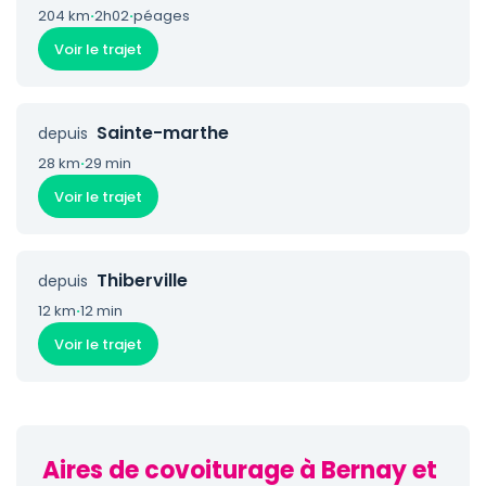
204 km
·
2h02
·
péages
Voir le trajet
Sainte-marthe
depuis
28 km
·
29 min
Voir le trajet
Thiberville
depuis
12 km
·
12 min
Voir le trajet
Aires de covoiturage à Bernay et