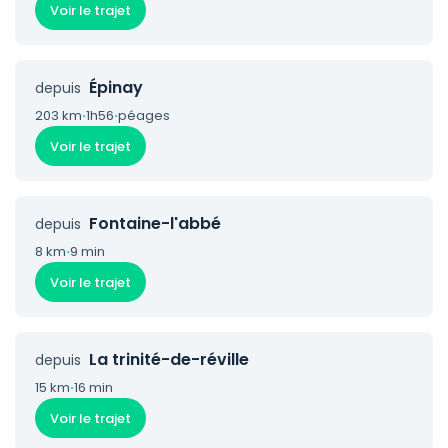
Voir le trajet
Épinay
depuis
203 km
·
1h56
·
péages
Voir le trajet
Fontaine-l'abbé
depuis
8 km
·
9 min
Voir le trajet
La trinité-de-réville
depuis
15 km
·
16 min
Voir le trajet