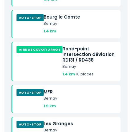
Bourg le Comte
AUTO-STOP
Bernay
1.4 km
Rond-point
AIRE DE COVOITURAGE
intersection déviation
RD131 / RD438
Bernay
1.4 km
·
10 places
MFR
AUTO-STOP
Bernay
1.9 km
Les Granges
AUTO-STOP
Bernay