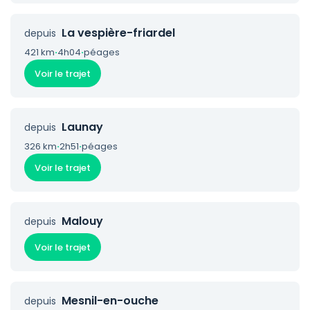
La vespière-friardel
depuis
421 km
·
4h04
·
péages
Voir le trajet
Launay
depuis
326 km
·
2h51
·
péages
Voir le trajet
Malouy
depuis
Voir le trajet
Mesnil-en-ouche
depuis