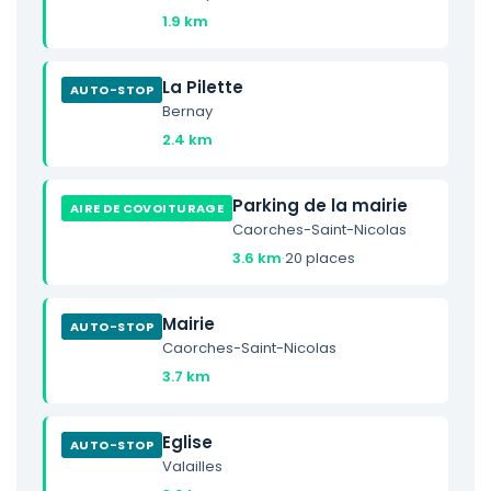
1.9 km
La Pilette
AUTO-STOP
Bernay
2.4 km
Parking de la mairie
AIRE DE COVOITURAGE
Caorches-Saint-Nicolas
3.6 km
·
20 places
Mairie
AUTO-STOP
Caorches-Saint-Nicolas
3.7 km
Eglise
AUTO-STOP
Valailles