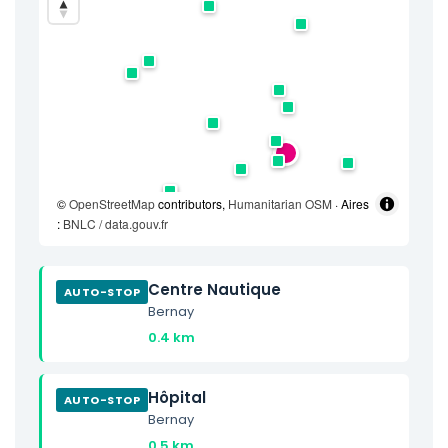
©
OpenStreetMap
contributors,
Humanitarian OSM
· Aires
:
BNLC / data.gouv.fr
Centre Nautique
AUTO-STOP
Bernay
0.4 km
Hôpital
AUTO-STOP
Bernay
0.5 km