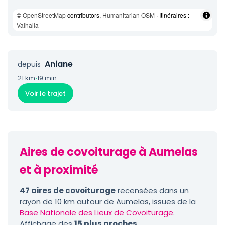
©
OpenStreetMap
contributors,
Humanitarian OSM
· Itinéraires :
Valhalla
Aniane
depuis
21 km
·
19 min
Voir le trajet
Aires de covoiturage à Aumelas
et à proximité
47 aires de covoiturage
recensées dans un
rayon de 10 km autour de Aumelas, issues de la
Base Nationale des Lieux de Covoiturage
.
Affichage des
15 plus proches
.