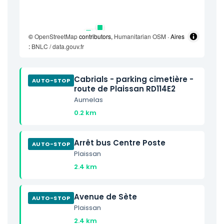
©
OpenStreetMap
contributors,
Humanitarian OSM
· Aires
:
BNLC / data.gouv.fr
Cabrials - parking cimetière -
AUTO-STOP
route de Plaissan RD114E2
Aumelas
0.2 km
Arrêt bus Centre Poste
AUTO-STOP
Plaissan
2.4 km
Avenue de Sète
AUTO-STOP
Plaissan
2.4 km