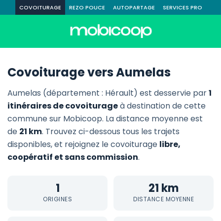
COVOITURAGE
REZO POUCE
AUTOPARTAGE
SERVICES PRO
Covoiturage vers Aumelas
Aumelas (département : Hérault) est desservie par
1
itinéraires de covoiturage
à destination de cette
commune sur Mobicoop. La distance moyenne est
de
21 km
. Trouvez ci-dessous tous les trajets
disponibles, et rejoignez le covoiturage
libre,
coopératif et sans commission
.
1
21 km
ORIGINES
DISTANCE MOYENNE