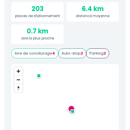
203
6.4 km
places de stationnement
distance moyenne
0.7 km
aire la plus proche
Aire de covoiturage
4
Auto-stop
2
Parking
2