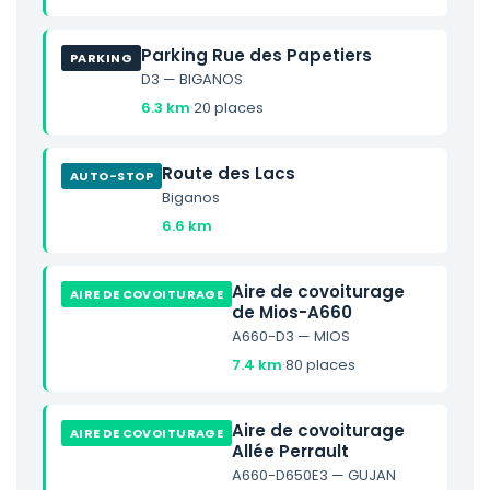
Parking Rue des Papetiers
PARKING
D3 — BIGANOS
6.3 km
·
20 places
Route des Lacs
AUTO-STOP
Biganos
6.6 km
Aire de covoiturage
AIRE DE COVOITURAGE
de Mios-A660
A660-D3 — MIOS
7.4 km
·
80 places
Aire de covoiturage
AIRE DE COVOITURAGE
Allée Perrault
A660-D650E3 — GUJAN