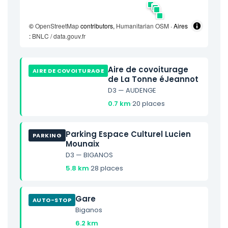
©
OpenStreetMap
contributors,
Humanitarian OSM
· Aires
:
BNLC / data.gouv.fr
Aire de covoiturage
AIRE DE COVOITURAGE
de La Tonne éJeannot
D3 — AUDENGE
0.7 km
·
20 places
Parking Espace Culturel Lucien
PARKING
Mounaix
D3 — BIGANOS
5.8 km
·
28 places
Gare
AUTO-STOP
Biganos
6.2 km