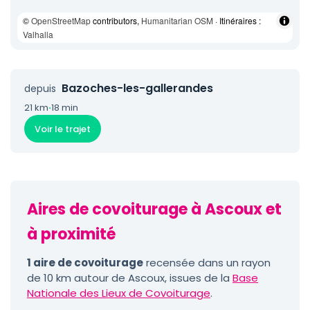
©
OpenStreetMap
contributors,
Humanitarian OSM
· Itinéraires :
Valhalla
Bazoches-les-gallerandes
depuis
21 km
·
18 min
Voir le trajet
Aires de covoiturage à Ascoux et
à proximité
1 aire de covoiturage
recensée dans un rayon
de 10 km autour de Ascoux, issues de la
Base
Nationale des Lieux de Covoiturage
.