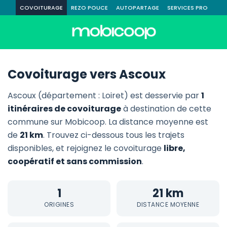
COVOITURAGE
REZO POUCE
AUTOPARTAGE
SERVICES PRO
Covoiturage vers Ascoux
Ascoux (département : Loiret) est desservie par
1
itinéraires de covoiturage
à destination de cette
commune sur Mobicoop. La distance moyenne est
de
21 km
. Trouvez ci-dessous tous les trajets
disponibles, et rejoignez le covoiturage
libre,
coopératif et sans commission
.
1
21 km
ORIGINES
DISTANCE MOYENNE