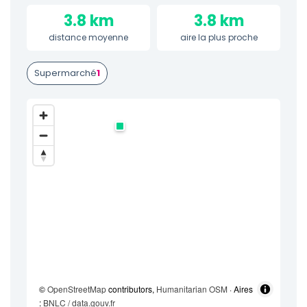
3.8 km
3.8 km
distance moyenne
aire la plus proche
Supermarché
1
©
OpenStreetMap
contributors,
Humanitarian OSM
· Aires
:
BNLC / data.gouv.fr