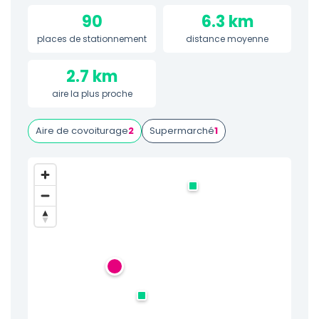
90
6.3 km
places de stationnement
distance moyenne
2.7 km
aire la plus proche
Aire de covoiturage
2
Supermarché
1