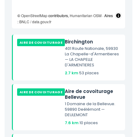
©
OpenStreetMap
contributors,
Humanitarian OSM
· Aires
:
BNLC / data.gouv.fr
Birchington
AIRE DE COVOITURAGE
401 Route Nationale, 59930
La Chapelle-d'Armentieres
— LA CHAPELLE
D'ARMENTIERES
2.7 km
·
53 places
Aire de covoiturage
AIRE DE COVOITURAGE
Bellevue
1 Domaine de la Bellevue.
59890 Deélémont —
DEULEMONT
7.6 km
·
10 places