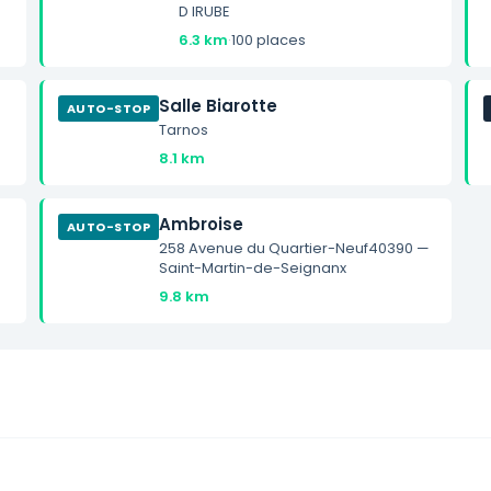
D IRUBE
6.3 km
·
100 places
Salle Biarotte
AUTO-STOP
Tarnos
8.1 km
Ambroise
AUTO-STOP
258 Avenue du Quartier-Neuf40390 —
Saint-Martin-de-Seignanx
9.8 km