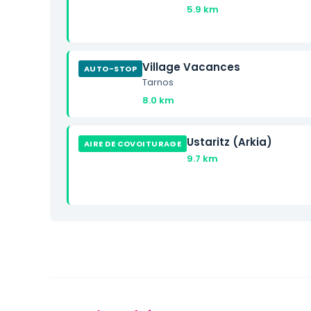
5.9 km
Village Vacances
AUTO-STOP
Tarnos
8.0 km
Ustaritz (Arkia)
AIRE DE COVOITURAGE
9.7 km