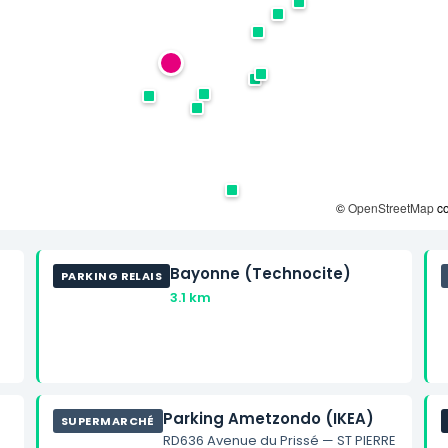
©
OpenStreetMap
co
Bayonne (Technocite)
PARKING RELAIS
3.1 km
Parking Ametzondo (IKEA)
SUPERMARCHÉ
RD636 Avenue du Prissé — ST PIERRE