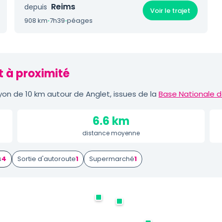
Reims
depuis
Voir le trajet
908 km
·
7h39
·
péages
t à proximité
on de 10 km autour de Anglet, issues de la
Base Nationale d
6.6 km
distance moyenne
s
4
Sortie d'autoroute
1
Supermarché
1