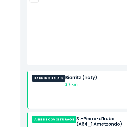
Biarritz (Iraty)
PARKING RELAIS
2.7 km
St-Pierre-d'Irube
AIRE DE COVOITURAGE
(A64_1 Ametzondo)