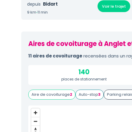
Bidart
depuis
Voir le trajet
9 km
·
11 min
Aires de covoiturage à Anglet e
11 aires de covoiturage
recensées dans un ray
140
places de stationnement
Aire de covoiturage
2
Auto-stop
3
Parking relai