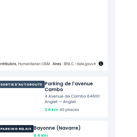
ntributors,
Humanitarian OSM
· Aires :
BNLC / data.gouv.fr
Parking de l'avenue
SORTIE D'AUTOROUTE
Cambo
4 Avenue de Cambo 64600
Anglet — Anglet
3.6 km
·
40 places
Bayonne (Navarre)
PARKING RELAIS
6.4 km