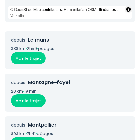
©
OpenStreetMap
contributors,
Humanitarian OSM
· Itinéraires :
Valhalla
Le mans
depuis
338 km
·
2h59
·
péages
Voir le trajet
Montagne-fayel
depuis
20 km
·
19 min
Voir le trajet
Montpellier
depuis
893 km
·
7h41
·
péages