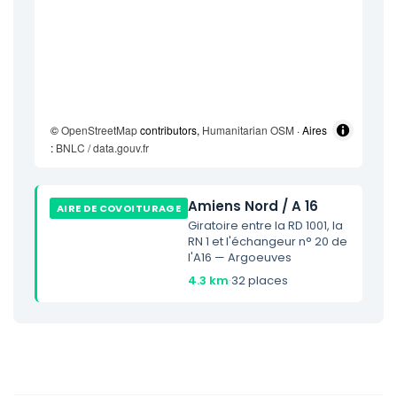
©
OpenStreetMap
contributors,
Humanitarian OSM
· Aires
:
BNLC / data.gouv.fr
Amiens Nord / A 16
AIRE DE COVOITURAGE
Giratoire entre la RD 1001, la
RN 1 et l'échangeur n° 20 de
l'A16 — Argoeuves
4.3 km
·
32 places