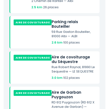
2 Chemin de Ranteil — Albi
2.5 km
·
26 places
Parking relais
AIRE DE COVOITURAGE
Bouteiller
59 Rue Gaston Bouteiller,
81000 Albi — ALBI
2.6 km
·
100 places
Aire de covoiturage
AIRE DE COVOITURAGE
du Séquestre
Rue Robert Raynal, 81990 Le
Sequestre — LE SEQUESTRE
3.0 km
·
102 places
Aire de Garban
AIRE DE COVOITURAGE
Puygouzon
RD 612 Puygouzon (RD 612 X
Avenue de Garban) —