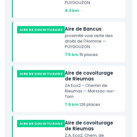
PUYGOUZON
4.3 km
Aire de Bancus
AIRE DE COVOITURAGE
proximité voie verte des
droits de l'Homme —
PUYGOUZON
7.5 km
·
15 places
Aire de covoiturage
AIRE DE COVOITURAGE
de Rieumas
ZA Eco2 – Chemin de
Rieumas — Marssac-sur-
Tarn
7.9 km
·
126 places
Aire de covoiturage
AIRE DE COVOITURAGE
de Rieumas
Z,A, Eco2, Chem, de