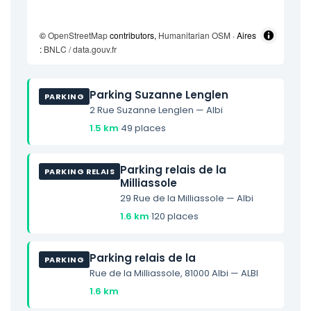
©
OpenStreetMap
contributors,
Humanitarian OSM
· Aires
:
BNLC / data.gouv.fr
Parking Suzanne Lenglen
PARKING
2 Rue Suzanne Lenglen — Albi
1.5 km
·
49 places
Parking relais de la
PARKING RELAIS
Milliassole
29 Rue de la Milliassole — Albi
1.6 km
·
120 places
Parking relais de la
PARKING
Rue de la Milliassole, 81000 Albi — ALBI
1.6 km