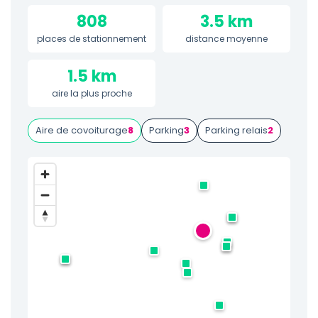
808
3.5 km
places de stationnement
distance moyenne
1.5 km
aire la plus proche
Aire de covoiturage
8
Parking
3
Parking relais
2