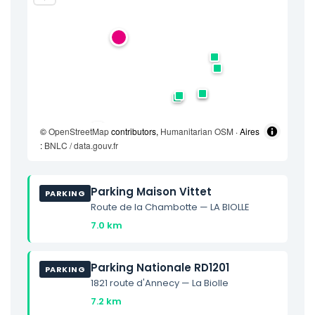
©
OpenStreetMap
contributors,
Humanitarian OSM
· Aires
:
BNLC / data.gouv.fr
Parking Maison Vittet
PARKING
Route de la Chambotte — LA BIOLLE
7.0 km
Parking Nationale RD1201
PARKING
1821 route d'Annecy — La Biolle
7.2 km