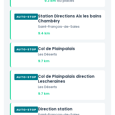
9.3 km
·
150 places
Station Directions Aix les bains
AUTO-STOP
Chambéry
Saint-François-de-Sales
9.4 km
Col de Plainpalais
AUTO-STOP
Les Déserts
9.7 km
Col de Plainpalais direction
AUTO-STOP
Lescheraines
Les Déserts
9.7 km
Direction station
AUTO-STOP
Saint-François-de-Sales