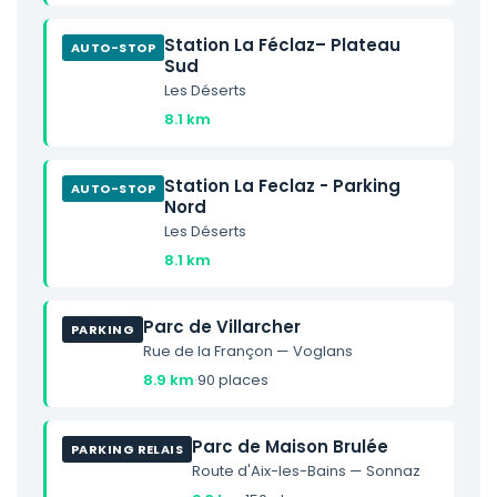
Station La Féclaz– Plateau
AUTO-STOP
Sud
Les Déserts
8.1 km
Station La Feclaz - Parking
AUTO-STOP
Nord
Les Déserts
8.1 km
Parc de Villarcher
PARKING
Rue de la Françon — Voglans
8.9 km
·
90 places
Parc de Maison Brulée
PARKING RELAIS
Route d'Aix-les-Bains — Sonnaz