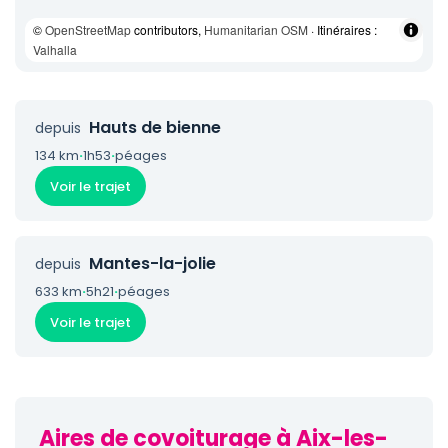
©
OpenStreetMap
contributors,
Humanitarian OSM
· Itinéraires :
Valhalla
Hauts de bienne
depuis
134 km
·
1h53
·
péages
Voir le trajet
Mantes-la-jolie
depuis
633 km
·
5h21
·
péages
Voir le trajet
Aires de covoiturage à Aix-les-